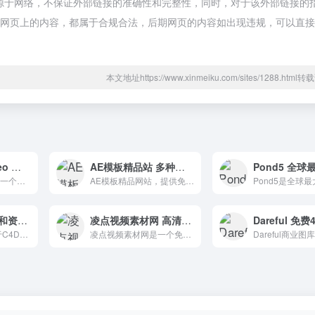
源于网络，不保证外部链接的准确性和完整性，同时，对于该外部链接的
录时，该网页上的内容，都属于合规合法，后期网页的内容如出现违规，可以直
本文地址https://www.xinmeiku.com/sites/1288.htm
LibreStock Video 免费的视频素材搜索引擎
AE模板精品站 多种免费AE素材模板,片头模板,文字模板
LibreStock Video是一个免费的视频素材搜索引擎，可以帮助我们轻松搜索免费视频素材。该网站包括并索引来自多个免费视频网站的视频素材资源。
AE模板精品网站，提供免费AE动态图形模板，包括各种免费AE素材模板、标题模板和文本模板。你不需要注册，你可以下载并使用它们。
魔顿网 C4D模型和资源下载网站
凌点视频素材网 高清正版视频素材下载网站
魔顿网是一个专注于C4D的综合资源站。该网站坚持提供最高质量的资源，准确分类，并帮助每一位3D设计师提高工作效率。
凌点视频素材网是一个免费的视频下载网站，有数百万免费的视频资料可供您免费下载。