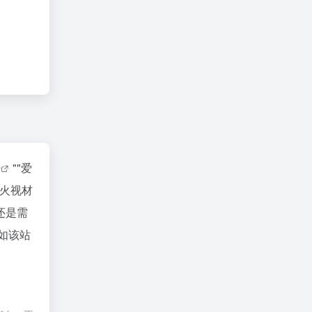
据
""
爱
火视材
还是需
如该站