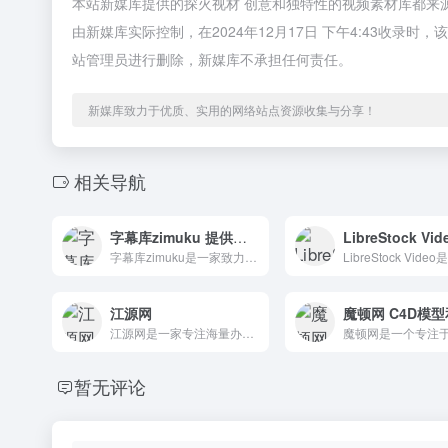
本站新媒库提供的探火视材 创意和独特性的视频素材库都来
由新媒库实际控制，在2024年12月17日 下午4:43收
站管理员进行删除，新媒库不承担任何责任。
新媒库致力于优质、实用的网络站点资源收集与分享！
相关导航
字幕库zimuku 提供高质量影视字幕下载网站
字幕库zimuku是一家致力于提供优质影视字幕的网站，字幕资源丰富多样，涵盖电影、电视剧、动漫、纪录片等各类视频素材资源。
江源网
江源网是一家专注海量办公资源下载的网站,提供各种精美创意PPT模板、Excel模板、Word模板、免费音效、流程图、思维导图、脑图、视频素材、免费图片、字体资源及大量办公素材
暂无评论