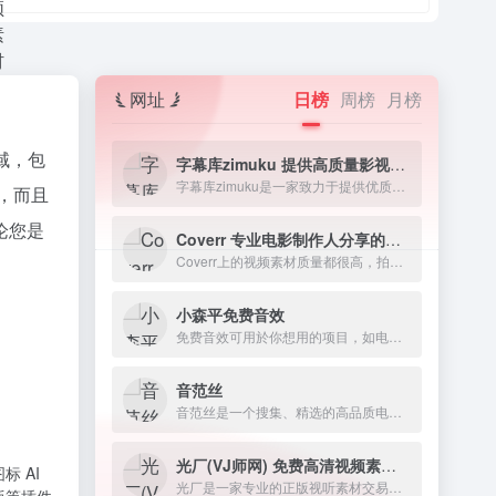
网址
日榜
周榜
月榜
域，包
字幕库zimuku 提供高质量影视字幕下载网站
字幕库zimuku是一家致力于提供优质影视字幕的网站，字幕资源丰富多样，涵盖电影、电视剧、动漫、纪录片等各类视频素材资源。
，而且
论您是
Coverr 专业电影制作人分享的免费商用视频素材
Coverr上的视频素材质量都很高，拍摄和编辑得非常精致，往往下载下来就可以直接用在自己的作品或者项目中
小森平免费音效
免费音效可用於你想用的项目，如电影、短片、游戏、发表、动画、舞台表演、广播剧、有声书、软体。
音范丝
音范丝是一个搜集、精选的高品质电影资源网站。
光厂(VJ师网) 免费高清视频素材下载
 AI
光厂是一家专业的正版视听素材交易平台，致力于实现创意与需求的高效对接。