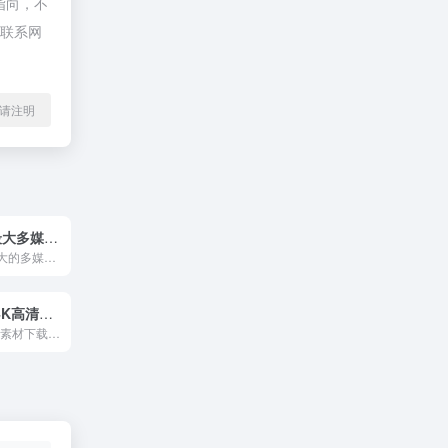
指向，不
接联系网
l转载请注明
Pond5 全球最大多媒体资源交易平台
Pond5是全球最大的多媒体资源交易平台。提供大量免费和商业可用的资源，如照片、插图、音乐、音效、AE模板、3D模式、视频等。
Dareful 免费4K高清素材视频片段
Dareful商业图库素材下载站，提供来自世界各地艺术家的超过2000万张照片、插图、矢量图像和视频，包括数百万张照片、图例、矢量图像以及视频。