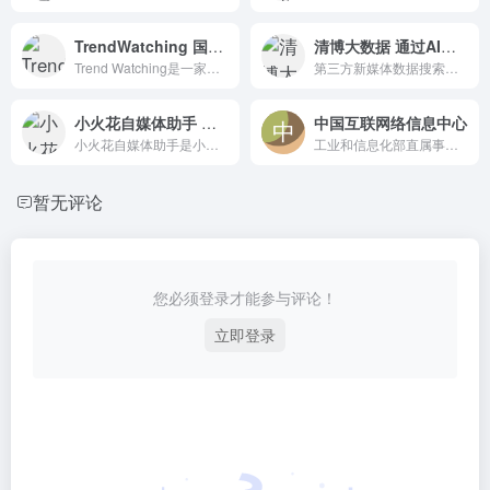
TrendWatching 国外洞察及优秀案例参考
清博大数据 通过AI创新算法,挖掘海量数据潜在价值
Trend Watching是一家独立且有主见的趋势观察公司。其网站提供工具、见解和趋势，帮助您根据趋势创建产品并进行推广。
第三方新媒体数据搜索引擎，“两微一端”新媒体大数据平台
小火花自媒体助手 自媒体团队管理工具
中国互联网络信息中心
小火花自媒体助手是小火花旗下一款专为自媒体运营机构及个人等量身制作的一款自媒体团队运营管理统计辅助软件，它拥有编辑发布、一键登录、数据统计、团队管理等众多实用功能
工业和信息化部直属事业单位，行使国家互联网络信息中心职责
暂无评论
您必须登录才能参与评论！
立即登录