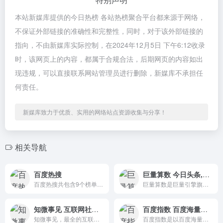
本站新媒库提供的今日热榜 各站热榜聚合平台都来源于网络，
不保证外部链接的准确性和完整性，同时，对于该外部链接的
指向，不由新媒库实际控制，在2024年12月5日 下午6:12收录
时，该网页上的内容，都属于合规合法，后期网页的内容如出
现违规，可以直接联系网站管理员进行删除，新媒库不承担任
何责任。
新媒库致力于优质、实用的网络站点资源收集与分享！
相关导航
百度热搜
巨量算数 今日头条,抖音,西瓜视频热榜指数
百度热搜共包含9个榜单，分别是热点榜、小说榜、电影榜、电视剧榜、动漫榜、综艺榜、纪录片榜、游戏榜、汽车榜。
巨量算数是巨量引擎旗下的一个品牌，旨在洞察内容消费趋势。
知微事见 互联网社会热点聚合平台
百度指数 百度海量网民行为数据为基础的数据分享平台
知微事见，最全的互联网社会热点聚合平台，最深度的事件真相解读，在这里，读懂网络中国。
百度指数是以百度海量网民行为数据为基础的数据分享平台。在这里，你可以研究关键词搜索趋势、洞察网民兴趣和需求、监测舆情动向、定位受众特征。