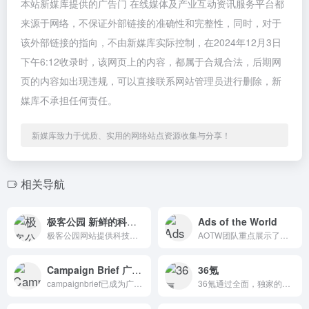
本站新媒库提供的广告门 在线媒体及产业互动资讯服务平台都
来源于网络，不保证外部链接的准确性和完整性，同时，对于
该外部链接的指向，不由新媒库实际控制，在2024年12月3日
下午6:12收录时，该网页上的内容，都属于合规合法，后期网
页的内容如出现违规，可以直接联系网站管理员进行删除，新
媒库不承担任何责任。
新媒库致力于优质、实用的网络站点资源收集与分享！
相关导航
极客公园 新鲜的科技新闻动态
Ads of the World
极客公园网站提供科技领域的前沿报道，庞大的独立采编团队，持续输出影响专业人群的原创内容。
AOTW团队重点展示了来自世界各地的创意广告。
Campaign Brief 广告人动向和创意奖项展示报道
36氪
campaignbrief已成为广告行业必须访问网站以获取所有最新新闻和新活动的网站，几乎行业中的每个人都每天至少登录一次。
36氪通过全面，独家的视角为用户深度剖析最前沿的资讯，致力于让一部分人先看到未来