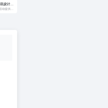
元素谷 活动资讯设计策划方案平台
元素谷是为会展活动提供一站式解决方案的平台，主要以会展活动资讯、营销策划方案、创意设计、服务资源为主，为会展活动提供多元化价值服务。