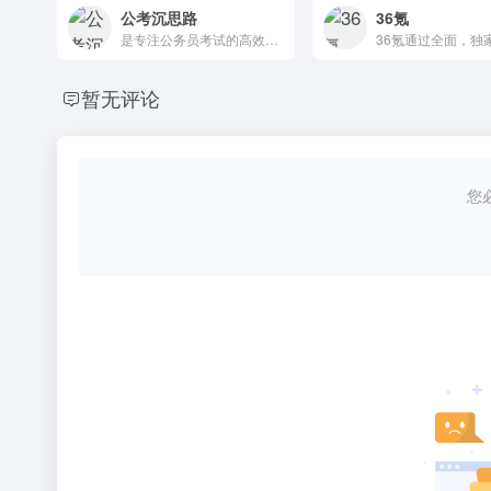
公考沉思路
36氪
是专注公务员考试的高效学习平台，提供行测技巧精讲、申论范文解析、面试实战指南及最新政策解读。网站整合历年真题、高频考点与智能题库，搭配名师直播课和个性化备考计划，助考生突破瓶颈。每日更新时政热点与考情分析，搭建考生交流社区，用深度内容与科学方法缩短上岸距离，成就公职梦想。
暂无评论
您