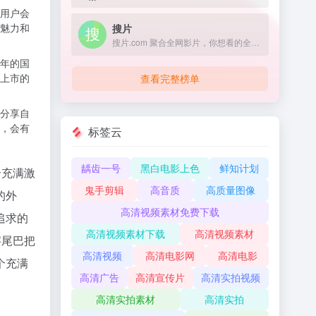
用户会
魅力和
搜片
搜片.com 聚合全网影片，你想看的全都找得到！每天搜集最新电影、电视剧、在线观看网址、蓝光高清正版免费看！
年的国
将上市的
查看完整榜单
分享自
，会有
标签云
龋齿一号
黑白电影上色
鲜知计划
个充满激
鬼手剪辑
高音质
高质量图像
的外
高清视频素材免费下载
追求的
高清视频素材下载
高清视频素材
字尾巴把
高清视频
高清电影网
高清电影
个充满
高清广告
高清宣传片
高清实拍视频
高清实拍素材
高清实拍