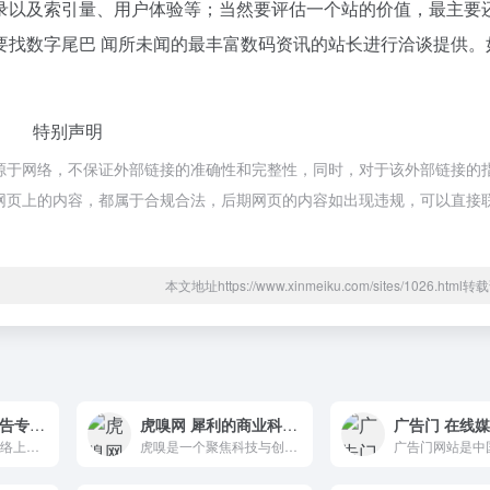
录以及索引量、用户体验等；当然要评估一个站的价值，最主要
要找数字尾巴 闻所未闻的最丰富数码资讯的站长进行洽谈提供。
特别声明
源于网络，不保证外部链接的准确性和完整性，同时，对于该外部链接的
时，该网页上的内容，都属于合规合法，后期网页的内容如出现违规，可以直接
本文地址https://www.xinmeiku.com/sites/1026.htm
MediaPost 为广告专业人士提供完整的资源
虎嗅网 犀利的商业科技资讯
Mediapost一直是网络上最大、最具影响力的媒体、营销和广告网站，提供新闻、博客、目录。
虎嗅是一个聚焦科技与创新的资讯平台，致力于为一切热爱思考与发现的用户，提供有效率的信息服务，从而帮助他们更清晰准确地洞察世界、实现更好的创新与创造。