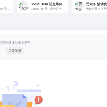
SocialBeta 社交媒体和数字营销内容平台
36氪通过全面，独家的视角为用户深度剖析最前沿的资讯，致力于让一部分人先看到未来
Socialbeta是一家专注于数字营销的招聘网站，通过社交媒体和数字营销内容与招聘平台分享营销趋势、创意案例、营销趋势和实践经验。
必须登录才能参与评论！
立即登录