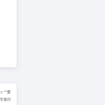
据
""
爱
字尾巴