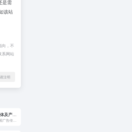
还是需
如该站
指向，不
联系网站
l转载请注明
广告门 在线媒体及产业互动资讯服务平台
广告门网站是中国广告传播行业领先在线媒体及产业互动资讯服务平台。为广告传播行业提供专业行业信息，广告人才招聘培训，广告营销案例推荐等专业服务。