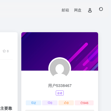
邮箱
网盘
0
用户5338467
读者
2
0
0
946
量主要靠