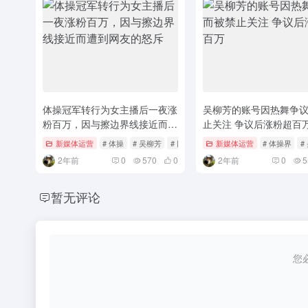
体操冠军转行为女主播后一夜涨
吴柳芳的账号因热舞争
粉百万，因与擦边界线接近而遭
止关注 争议后涨粉超百
到网友的怒斥
新媒体运营
# 体操
# 吴柳芳
# 网红主播
新媒体运营
# 体操界
#
2年前
0
570
0
2年前
0
5
暂无评论
您