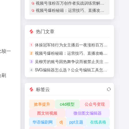
视频号涨粉百万创作者实战训练营解锁流量
视频号爆粉秘籍：运营技巧、直播攻略与高效投流推广全解析
热门文章
体操冠军转行为女主播后一夜涨粉百万，因与擦边界线接近而遭到网友的怒斥
1
比较一
视频号爆粉秘籍：运营技巧、直播攻略与高效投流推广全解析
2
吴柳芳的账号因热舞争议而被禁止关注 争议后涨粉超百万
3
SVG编辑器怎么选？公众号编辑工具怎么用？
4
会刷
标签云
效率提升
c4d模型
公众号变现
图文转视频
微信图文编辑器
华语编剧网
dj
ppt主题
在线表格