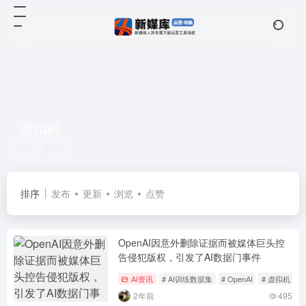
虚拟机
共 1 篇文章
排序
发布
更新
浏览
点赞
OpenAI因意外删除证据而被媒体巨头控
告侵犯版权，引发了AI数据门事件
AI资讯
# AI训练数据集
# OpenAI
# 虚拟机
2年前
495