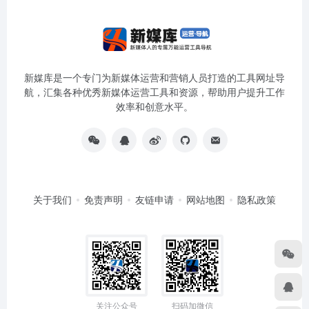
新媒库是一个专门为新媒体运营和营销人员打造的工具网址导
航，汇集各种优秀新媒体运营工具和资源，帮助用户提升工作
效率和创意水平。
关于我们
免责声明
友链申请
网站地图
隐私政策
关注公众号
扫码加微信