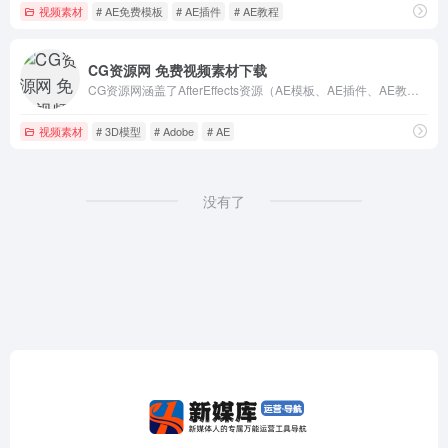
视频素材
# AE免费模板
# AE插件
# AE教程
CG资源网 免费视频素材下载
CG资源网涵盖了AfterEffects资源（AE模板、AE插件、AE教程）；CINEMA 4D资源（C4D工程、C4D模型、C4D插件、C4D教程）。
视频素材
# 3D模型
# Adobe
# AE
没有了