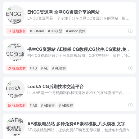
ENCG资源网 全网CG资源分享的网站
ENCG资源网是一个专注于分享全网CG资源分享的网站，提供优质的CG资源以及教程。
视频素材
# 3DMAX
# 3D模型
# Adobe软件
书生CG资源站 AE模板,CG教程,CG软件,CG素材,免费下载
书生CG资源站致力于分享影视后期，CG优秀软件，插件，预设，脚本，工程文件，软件教程，AE免费模板，音乐等。
视频素材
# 4D
# AE
# AE插件
LookA CG后期技术交流平台
LookAE是一个与视频制作和视觉效果相关的在线资源平台。它提供了丰富多样的视频模板、特效、动画和插件，可用于各种类型的视频创作和编辑工作。
视频素材
# AE
# AE插件
# AE教程
AE模板精品站 多种免费AE素材模板,片头模板,文字模板
AE模板精品网站，提供免费AE动态图形模板，包括各种免费AE素材模板、标题模板和文本模板。你不需要注册，你可以下载并使用它们。