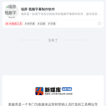
场辞 视频字幕制作软件
场辞是一款基于语音识别技术的视频字幕制作软件，提供语音转字幕、一键加字幕、视频加字幕，字幕快捷校对等功能。
AI视频工具
# AI字幕
# 后期
# 字幕
没有了
新媒库是一个专门为新媒体运营和营销人员打造的工具网址导